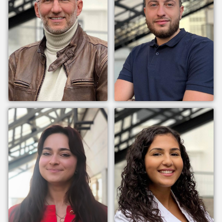
EDDY
PATRICK
GUASCH-
BARRIL
FERRER
Directeur
Expert en polluants