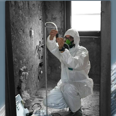
mesures
précision
contrôler
permettent
les
chaque
de
polluants
étape
valider
du
des
l’absence
bâtiment
travaux
de
tels que
d’assainissement,
polluants
l’amiante,
de
résiduels,
les PCB,
désamiantage
d’
assurer
le
ou de
un
plomb,
traitement
environnemen
les HAP
des
sain et
et le
polluants
sécurisé
,
HBCD
.
du
et de
Nos
bâtiment.
garantir
interventions
Cette
le
permettent
supervision