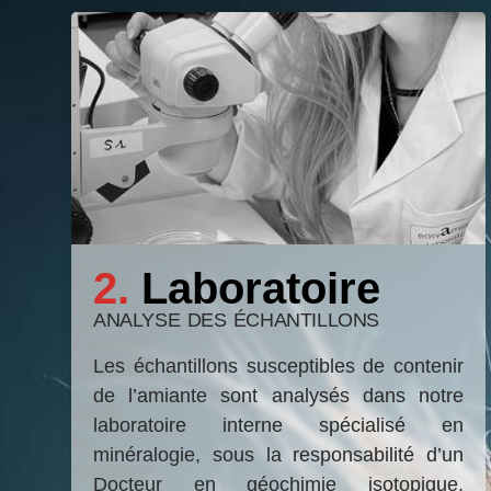
1.
Sur
le
terrain
PRÉLÈVEMENT
SUR
2.
Laboratoire
PLACE
PAR
ANALYSE DES ÉCHANTILLONS
UN
EXPERT
Les échantillons susceptibles de contenir
CERTIFIÉ
de l’amiante sont analysés dans notre
Après
laboratoire interne spécialisé en
la
minéralogie, sous la responsabilité d’un
validation
Docteur en géochimie isotopique,