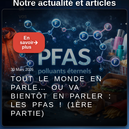
Notre actualité et articles
conformité
de
vos
travaux.
En
savoir
plus
30 Mars 2026
TOUT LE MONDE EN
PARLE… OU VA
BIENTÔT EN PARLER :
LES PFAS ! (1ÈRE
PARTIE)