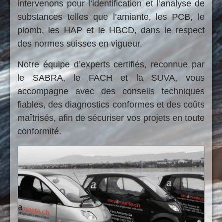
intervenons pour l’identification et l’analyse de
des
finale du
substances telles que l’amiante, les PCB, le
personnes
chantier.
plomb, les HAP et le HBCD, dans le respect
et le
bon
des normes suisses en vigueur.
plus
déroulement
d'infos
de vos
Notre équipe d’experts certifiés, reconnue par
chantiers
.
le SABRA, le FACH et la SUVA, vous
accompagne avec des conseils techniques
plus
fiables, des diagnostics conformes et des coûts
d'infos
maîtrisés, afin de sécuriser vos projets en toute
conformité.