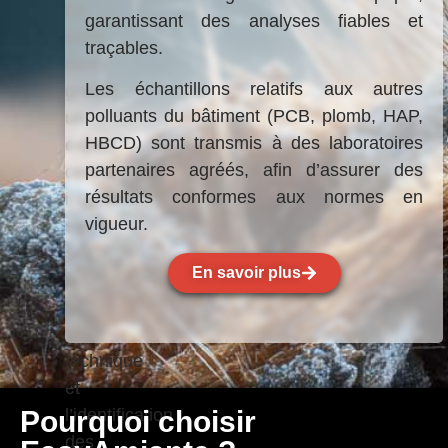
de
garantissant des analyses fiables et
votre
traçables.
devis
Les échantillons relatifs aux autres
gratuit,
polluants du bâtiment (PCB, plomb, HAP,
un
HBCD) sont transmis à des laboratoires
expert
partenaires agréés, afin d’assurer des
certifié
résultats conformes aux normes en
intervient
vigueur.
sur
site
En savoir plus
pour
une
visite
technique
et
l’identification
Pourquoi choisir
des