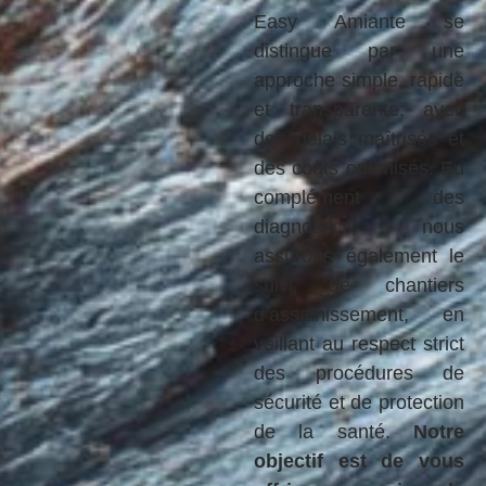
Easy Amiante se
distingue par une
approche simple, rapide
et transparente, avec
des délais maîtrisés et
des coûts optimisés. En
complément des
diagnostics, nous
assurons également le
suivi de chantiers
d’assainissement, en
veillant au respect strict
des procédures de
sécurité et de protection
de la santé.
Notre
objectif est de vous