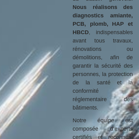
Nous réalisons des
diagnostics amiante,
PCB, plomb, HAP et
HBCD
, indispensables
avant tous travaux,
rénovations ou
démolitions, afin de
garantir la sécurité des
personnes, la protection
de la santé et la
conformité
réglementaire des
bâtiments.
Notre équipe est
composée d’experts
certifiés et reconnus,