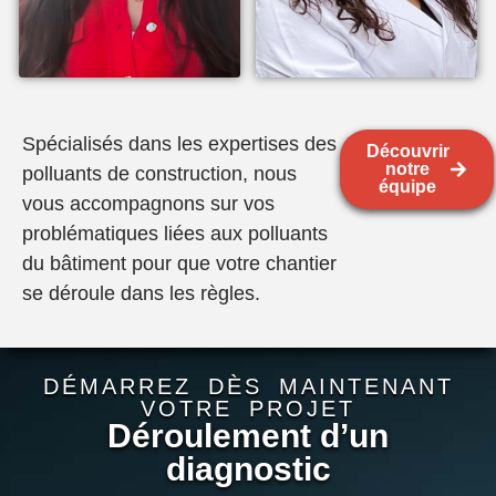
Spécialisés dans les expertises des
Découvrir
notre
polluants de construction, nous
équipe
vous accompagnons sur vos
problématiques liées aux polluants
LAURÈNE
KARIMA
MAMMES
ELAKREDAR
du bâtiment pour que votre chantier
se déroule dans les règles.
Responsable
Directrice du laboratoire
planification
et Responsable qualité
DÉMARREZ DÈS MAINTENANT
VOTRE PROJET
Déroulement d’un
diagnostic