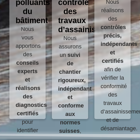
polluants
contrôle
Nous
du
des
réalisons
des
bâtiment
travaux
contrôles
d’assainissement
Nous
précis,
vous
Nous
indépendants
apportons
assurons
et
des
un
suivi
certifiés
conseils
de
afin de
experts
chantier
vérifier la
et
rigoureux,
conformité
réalisons
indépendant
des
des
et
travaux
diagnostics
conforme
d’assainisseme
certifiés
aux
et de
pour
normes
désamiantage.
identifier
suisses
,
Ces
avec
afin de