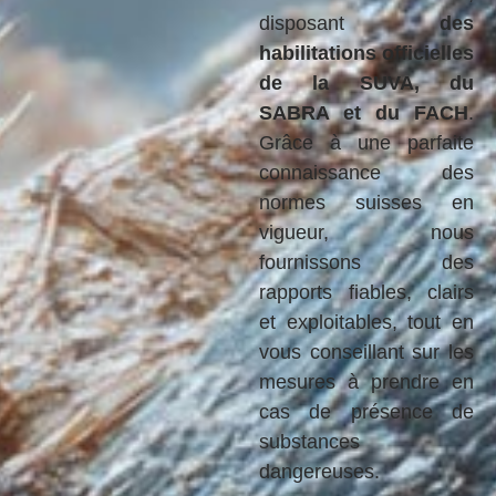
disposant
des
habilitations officielles
de la SUVA, du
SABRA et du FACH
.
Grâce à une parfaite
connaissance des
normes suisses en
vigueur, nous
fournissons des
rapports fiables, clairs
et exploitables, tout en
vous conseillant sur les
mesures à prendre en
cas de présence de
substances
dangereuses.