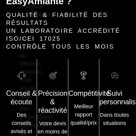
EasyAmiante ?
matériaux
susceptibles
QUALITÉ & FIABILITÉ DES
RÉSULTATS
de
UN LABORATOIRE ACCRÉDITÉ
contenir
ISO/CEI 17025
des
CONTRÔLÉ TOUS LES MOIS
polluants
du
bâtiment
(amiante,
PCB,
plomb,
Précision
Compétitivité
Suivi
Conseil &
HAP).
&
personnali
écoute
Meilleur
Des
réactivité
rapport
Dans toutes
Des
prélèvements
qualité/prix
situations
conseils
Votre devis
réglementaires
avisés et
en moins de
sont