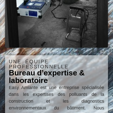
respect
de
garantit
des
sécuriser
la
normes
vos
sécurité
suisses
projets
des
en
de
intervenants,
vigueur
rénovation,
la
avant la
de
maîtrise
reprise
transformation
des
ou la
ou de
risques
UNE ÉQUIPE
livraison
démolition
,
sanitaires
PROFESSIONNELLE
du
tout en
et le
Bureau d’expertise &
chantier.
garantissant
respect
laboratoire
la
strict des
Easy Amiante est une entreprise spécialisée
plus
conformité
exigences
d'infos
dans les expertises des polluants de la
réglementaire,
réglementaires
construction et les diagnostics
la
jusqu’à la
environnementaux du bâtiment. Nous
protection
réception