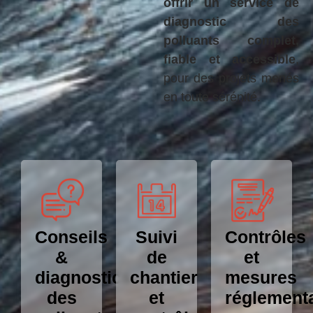
offrir un service de
diagnostic des
polluants complet,
fiable et accessible
,
pour des projets menés
en toute sérénité.
Conseils
Suivi
Contrôles
&
de
et
diagnostics
chantier
mesures
des
et
réglement