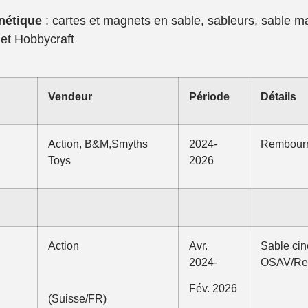
n
étique
: cartes et magnets en sable, sableurs, sable 
et Hobbycraft
Vendeur
P
ériode
D
étails
Action, B&M,Smyths
2024-
Rembourra
Toys
2026
Action
Avr.
Sable cin
2024-
OSAV/Rec
Fév. 2026
(Suisse/FR)