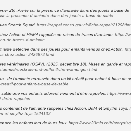
février 26). Alerte sur la présence d’amiante dans des jouets à base de
sur-la-presence-d-amiante-dans-des-jouets-a-base-de-sable
iques Stretch Squad.
https://rappel.conso.gouv.fr/fiche-rappel/21298/In
 chez Action et HEMA rappelés en raison de traces d’amiante.
https://
son-de-traces-d-amiante
l’amiante détectée dans des jouets pour enfants vendus chez Action.
htt
us-chez-action-2426673.html
ffaires vétérinaires (OSAV). (2025, décembre 18). Mises en garde et rap
staende/rueckrufe-und-oeffentliche-warnungen.html
ma : de l’amiante retrouvée dans un kit créatif pour enfant à base de 
creatif-pour-enfant-a-base-de-sable
 en sable que vos enfants adorent viennent d’être rappelés.
https://www.d
t-detre-rappeles
ets contenant de l’amiante rappelés chez Action, B&M et Smyths Toys.
-bm-et-smythz-toys-1524133
enace les enfants lors de leurs jeux.
https://www.20min.ch/fr/story/ris