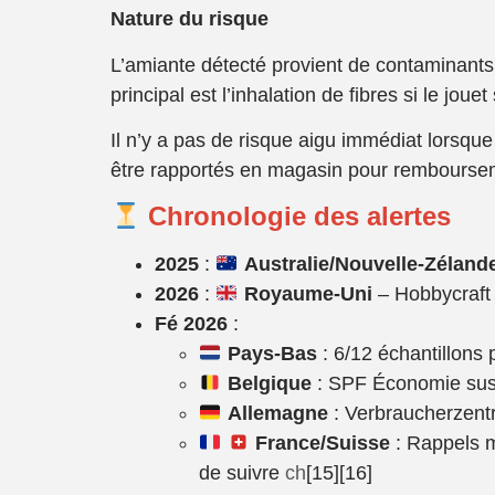
Nature du risque
L’amiante détecté provient de contaminants 
principal est l’inhalation de fibres si le joue
Il n’y a pas de risque aigu immédiat lorsque
être rapportés en magasin pour rembourse
Chronologie des alertes
2025
:
Australie/Nouvelle-Z
éland
2026
:
Royaume-Uni
– Hobbycraft r
F
é 2026
:
Pays-Bas
: 6/12 échantillons
Belgique
: SPF Économie suspe
Allemagne
: Verbraucherzentr
France/Suisse
: Rappels m
de suivre
ch
[15][16]