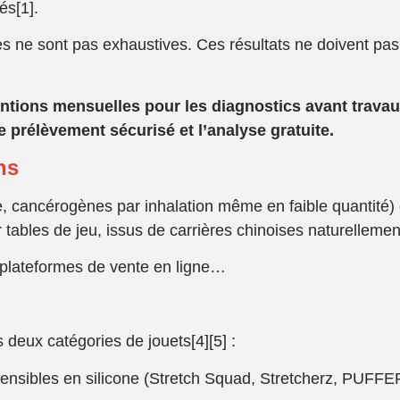
és[1].
tes ne sont pas exhaustives. Ces résultats ne doivent p
entions mensuelles pour les diagnostics avant travau
e pr
él
èvement s
écuris
é et l’analyse gratuite.
ns
le, cancérogènes par inhalation même en faible quantité)
tables de jeu, issus de carrières chinoises naturellement
 plateformes de vente en ligne…
 deux catégories de jouets[4][5] :
ensibles en silicone (Stretch Squad, Stretcherz, PUFF