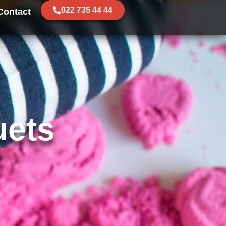
022 735 44 44
Contact
uets