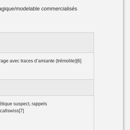
magique/modelable commercialisés
ge avec traces d’amiante (trémolite)[6]
étique suspect, rappels
allswiss[7]