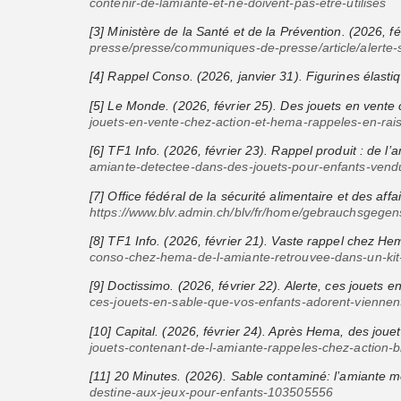
contenir-de-lamiante-et-ne-doivent-pas-etre-utilises
[3] Ministère de la Santé et de la Prévention. (2026, 
presse/presse/communiques-de-presse/article/alerte-
[4] Rappel Conso. (2026, janvier 31). Figurines élast
[5] Le Monde. (2026, février 25). Des jouets en vente
jouets-en-vente-chez-action-et-hema-rappeles-en-rai
[6] TF1 Info. (2026, février 23). Rappel produit : de 
amiante-detectee-dans-des-jouets-pour-enfants-vend
[7] Office fédéral de la sécurité alimentaire et des a
https://www.blv.admin.ch/blv/fr/home/gebrauchsgegen
[8] TF1 Info. (2026, février 21). Vaste rappel chez He
conso-chez-hema-de-l-amiante-retrouvee-dans-un-kit-
[9] Doctissimo. (2026, février 22). Alerte, ces jouets
ces-jouets-en-sable-que-vos-enfants-adorent-viennen
[10] Capital. (2026, février 24). Après Hema, des jou
jouets-contenant-de-l-amiante-rappeles-chez-action
[11] 20 Minutes. (2026). Sable contaminé: l’amiante m
destine-aux-jeux-pour-enfants-103505556