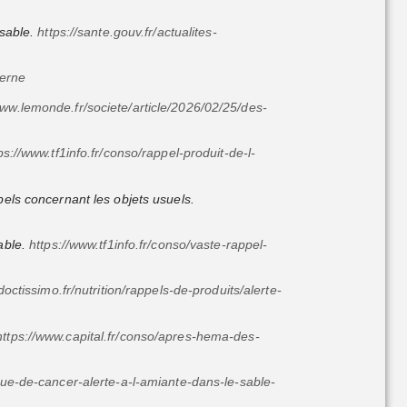
 sable.
https://sante.gouv.fr/actualites-
terne
www.lemonde.fr/societe/article/2026/02/25/des-
ps://www.tf1info.fr/conso/rappel-produit-de-l-
pels concernant les objets usuels.
sable.
https://www.tf1info.fr/conso/vaste-rappel-
octissimo.fr/nutrition/rappels-de-produits/alerte-
https://www.capital.fr/conso/apres-hema-des-
que-de-cancer-alerte-a-l-amiante-dans-le-sable-