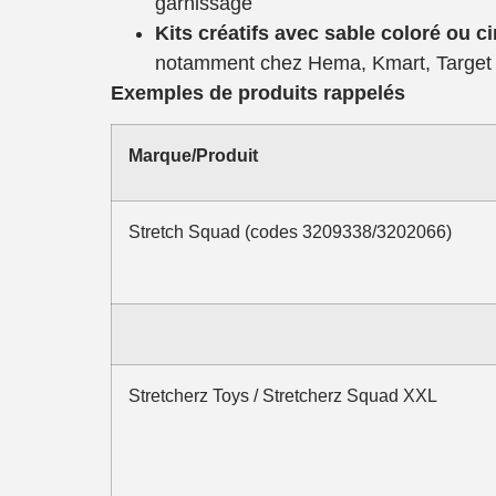
garnissage
Kits cr
éatifs avec sable color
é ou ci
notamment chez Hema, Kmart, Target 
Exemples de produits rappelés
Marque/Produit
Stretch Squad (codes 3209338/3202066)
Stretcherz Toys / Stretcherz Squad XXL