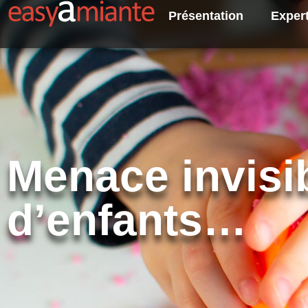
Présentation
Exper
Menace invisib
d’enfants…