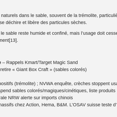
naturels dans le sable, souvent de la trémolite, particu
t se déchire et libère des particules sèches.
 le sable reste humide et confiné, mais l’usage doit ces
ment[13].
e
– Rappels Kmart/Target Magic Sand
etire « Giant Box Craft » (sables colorés)
 positifs (trémolite) ; NVWA enquête, crèches stoppent u
nd sables colorés/magiques/cinétiques, liste produits 
ale NRW alerte sur imports chinois
assifs chez Action, Hema, B&M. L’OSAV suisse teste d’