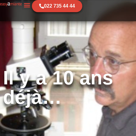
022 735 44 44
Il y a 10 ans
déjà…